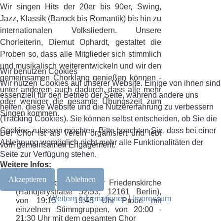
Wir singen Hits der 20er bis 90er, Swing,
Jazz, Klassik (Barock bis Romantik) bis hin zu
internationalen Volksliedern. Unsere
Chorleiterin, Diemut Ophardt, gestaltet die
Proben so, dass alle Mitglieder sich stimmlich
und musikalisch weiterentwickeln und wir den
Wir benutzen Cookies
gemeinsamen Chorklang genießen können -
Wir nutzen Cookies auf unserer Website. Einige von ihnen sind
unter anderem auch dadurch, dass alle mehr
essenziell für den Betrieb der Seite, während andere uns
oder weniger die gesamte Übungszeit zum
helfen, diese Website und die Nutzererfahrung zu verbessern
Singen kommen.
(Tracking Cookies). Sie können selbst entscheiden, ob Sie die
Cookies zulassen möchten. Bitte beachten Sie, dass bei einer
Der Chor ist als Verein organisiert und lebt
Ablehnung womöglich nicht mehr alle Funktionalitäten der
vom gemeinsamen Engagement.
Seite zur Verfügung stehen.
Weitere Infos:
Akzeptieren
Ablehnen
Proben: montags in der Friedenskirche
(Handjerystraße 52/53, 12161 Berlin),
Weitere Informationen
|
Impressum
v
on 19:15 - 19:45 Uhr Probe mit
einzelnen Stimmgruppen, von 20:00 -
21:30 Uhr mit dem gesamten Chor