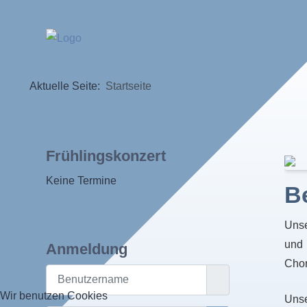
Aktuelle Seite:
Startseite
Frühlingskonzert
Keine Termine
B
Uns
und 
Anmeldung
Chor
Benutzername
Wir benutzen Cookies
Unse