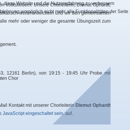
en, diese Website und die Nutzererfahrung zu verbessern
len Volksliedern. Unsere Chorleiterin, Diemut Ophardt,
Ablehnung womöglich nicht mehr alle Funktionalitäten der Seite
musikalisch weiterentwickeln und wir den gemeinsamen
alle mehr oder weniger die gesamte Übungszeit zum
gagement.
3, 12161 Berlin), v
on 19:15 - 19:45 Uhr Probe mit
mten Chor
ail Kontakt mit unserer Chorleiterin
Diemut Ophardt
 JavaScript eingeschaltet sein.
auf.