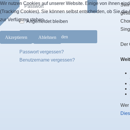
Wir nutzen Cookies auf unserer Website. Einige von ihnen sind
Passwort
Swin
Passwort anzeigen
(Tracking Cookies). Sie können selbst entscheiden, ob Sie die
gest
zur Verfügung stehen.
Chor
Angemeldet bleiben
Sin
Anmelden
Akzeptieren
Ablehnen
Der 
Passwort vergessen?
Weit
Benutzername vergessen?
Wer 
Dies