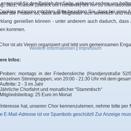
 essenziell für den Betrieb der Seite, während andere uns helf
g, Jazz, Klassik (Barock bis Romantik) bis hin zu internationa
 Cookies zulassen möchten. Bitte beachten Sie, dass bei einer 
altet die Proben so, dass alle Mitglieder sich stimmlich und 
klang genießen können - unter anderem auch dadurch, dass 
gen kommen.
Chor ist als Verein organisiert und lebt vom gemeinsamen En
Weitere Informationen
|
Impressum
ere Infos:
Proben: montags in der Friedenskirche (Handjerystraße 52/5
einzelnen Stimmgruppen, von 20:00 - 21:30 Uhr mit dem gesa
Auftritte: 2 - 3 im Jahr
Jährliche Chorfahrt und monatlicher “Stammtisch“
Mitgliedsbeitrag: 25 Euro im Monat
Interesse hat, unseren Chor kennenzulernen, nehme bitte per M
e E-Mail-Adresse ist vor Spambots geschützt! Zur Anzeige muss